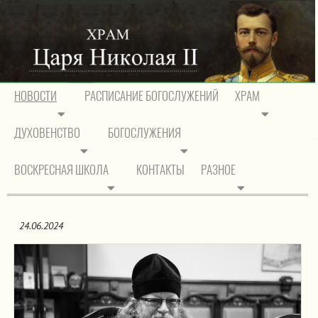
НОВОСТИ
РАСПИСАНИЕ БОГОСЛУЖЕНИЙ
ХРАМ
ДУХОВЕНСТВО
БОГОСЛУЖЕНИЯ
На главную
/
Новости
/
Церковные новости
ВОСКРЕСНАЯ ШКОЛА
КОНТАКТЫ
РАЗНОЕ
ЦЕРКОВНЫЕ НОВОСТИ
24.06.2024