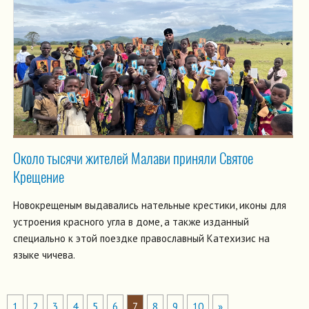
Около тысячи жителей Малави приняли Святое
Крещение
Новокрещеным выдавались нательные крестики, иконы для
устроения красного угла в доме, а также изданный
специально к этой поездке православный Катехизис на
языке чичева.
1
2
3
4
5
6
7
8
9
10
»