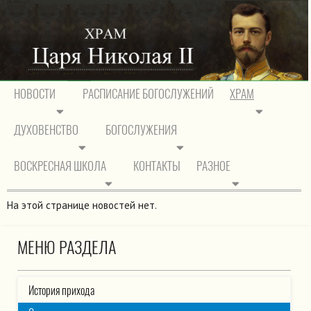
НОВОСТИ
РАСПИСАНИЕ БОГОСЛУЖЕНИЙ
ХРАМ
ДУХОВЕНСТВО
БОГОСЛУЖЕНИЯ
На главную
/
Храм
/
Святыни нашего храма
ВОСКРЕСНАЯ ШКОЛА
КОНТАКТЫ
РАЗНОЕ
СВЯТЫНИ НАШЕГО ХРАМА
На этой странице новостей нет.
МЕНЮ РАЗДЕЛА
История прихода