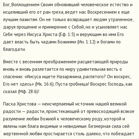
Бог, Воплощением Своим обновивший человеческое естество и
исцеливший его от ран греха, ведет нас Воскресением к еще
лучшим пажитям. Он не только возвращает людям утраченное,
даруя прощение и примирение с Собой, но и усыновляет нас
Себе через Иисуса Христа (Еф. 1:5) и верующим во имя Его
дает власть быть чадами Божиими (Ин. 1:12) и богами по
благодати.
Вместе с весенним преображением расцветающей природы
вновь и вновь разлетается по миру удивительная весть о
спасении: «Иисуса ищете Назарянина, распятого? Он воскрес,
Его нет здесь» (Мк. 16:6). Пуста гробница! Воскрес Господь, как
сказал (Мф. 28:6)!
Пасха Христова — неисчерпаемый источник нашей великой
радости — радости, проистекающей от превосходящей всякое
разумение любви Божией к человеческому роду, которой и
явлены нам блага видимые и невидимые. Безмерная сила сей
жертвенной любви простирается столь далеко, что побеждает