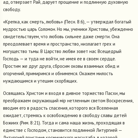
ад, отверзает Рай, дарует прощение и подлинную духовную
свободу.
«Крепка, как смерть, любовь» (Песн. 8:6), — утверждал богатый
мудростью царь Соломон. Но мы, ученики Христовы, убежденно
свидетельствуем, что любовь сильнее даже смерти. Она
преодолевает время и пространство, низлагает грех и
могущество тьмы. В Царство любви зовет нас Всещедрый
Господь — и туда не войти, не имея ее в своем сердце.
Простим же друг друга, сбросим оковы взаимных обид и
огорчений, примиримся и обнимемся. Окажем милость
нуждающимся и утешим скорбящих.
Освящаясь Христом и входя в дивное торжество Пасхи, мы
преображаем окружающий мiр нетленным светом Воскресения,
вводим его в радость спасения, которого вся Вселенная
ожидает, стремясь к освобождению в свободу славы детей
Божиих (Рим. 8:21). Тогда и сама наша жизнь, проходящая в
единстве с Господом, становится подлинной Литургией —
Литургией поистине космического масштаба, в которой