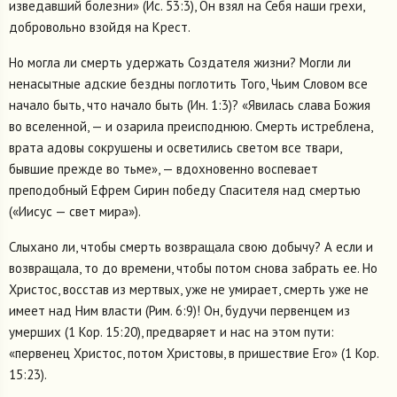
изведавший болезни» (Ис. 53:3), Он взял на Себя наши грехи,
добровольно взойдя на Крест.
Но могла ли смерть удержать Создателя жизни? Могли ли
ненасытные адские бездны поглотить Того, Чьим Словом все
начало быть, что начало быть (Ин. 1:3)? «Явилась слава Божия
во вселенной, — и озарила преисподнюю. Смерть истреблена,
врата адовы сокрушены и осветились светом все твари,
бывшие прежде во тьме», — вдохновенно воспевает
преподобный Ефрем Сирин победу Спасителя над смертью
(«Иисус — свет мира»).
Слыхано ли, чтобы смерть возвращала свою добычу? А если и
возвращала, то до времени, чтобы потом снова забрать ее. Но
Христос, восстав из мертвых, уже не умирает, смерть уже не
имеет над Ним власти (Рим. 6:9)! Он, будучи первенцем из
умерших (1 Кор. 15:20), предваряет и нас на этом пути:
«первенец Христос, потом Христовы, в пришествие Его» (1 Кор.
15:23).