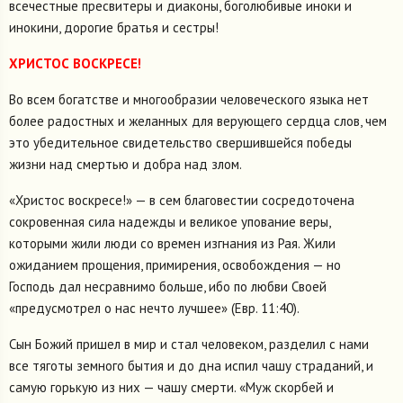
всечестные пресвитеры и диаконы, боголюбивые иноки и
инокини, дорогие братья и сестры!
ХРИСТОС
ВОСКРЕСЕ!
Во всем богатстве и многообразии человеческого языка нет
более радостных и желанных для верующего сердца слов, чем
это убедительное свидетельство свершившейся победы
жизни над смертью и добра над злом.
«Христос воскресе!» — в сем благовестии сосредоточена
сокровенная сила надежды и великое упование веры,
которыми жили люди со времен изгнания из Рая. Жили
ожиданием прощения, примирения, освобождения — но
Господь дал несравнимо больше, ибо по любви Своей
«предусмотрел о нас нечто лучшее» (Евр. 11:40).
Сын Божий пришел в мир и стал человеком, разделил с нами
все тяготы земного бытия и до дна испил чашу страданий, и
самую горькую из них — чашу смерти. «Муж скорбей и